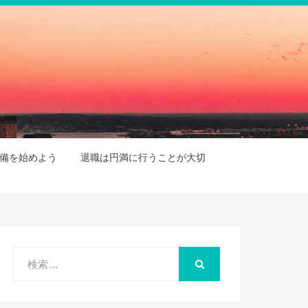
備を始めよう
退職は円満に行うことが大切
検
索
検
索
対